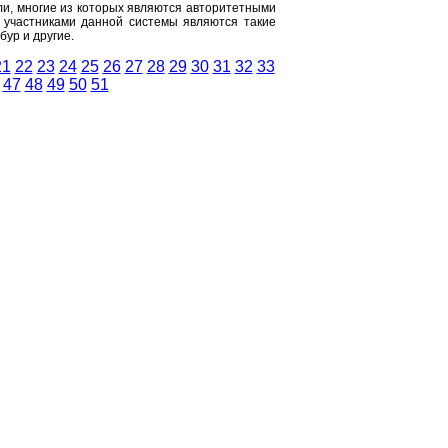
и, многие из которых являются авторитетными
 участниками данной системы являются такие
ур и другие.
21
22
23
24
25
26
27
28
29
30
31
32
33
47
48
49
50
51