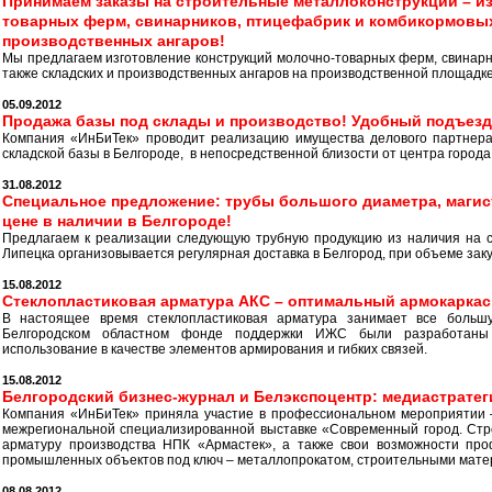
Принимаем заказы на строительные металлоконструкции – и
товарных ферм, свинарников, птицефабрик и комбикормовых 
производственных ангаров!
Мы предлагаем изготовление конструкций молочно-товарных ферм, свинарн
также складских и производственных ангаров на производственной площадке в
05.09.2012
Продажа базы под склады и производство! Удобный подъезд,
Компания «ИнБиТек» проводит реализацию имущества делового партнера
складской базы в Белгороде, в непосредственной близости от центра города
31.08.2012
Специальное предложение: трубы большого диаметра, магис
цене в наличии в Белгороде!
Предлагаем к реализации следующую трубную продукцию из наличия на с
Липецка организовывается регулярная доставка в Белгород, при объеме закуп
15.08.2012
Стеклопластиковая арматура АКС – оптимальный армокаркас
В настоящее время стеклопластиковая арматура занимает все больш
Белгородском областном фонде поддержки ИЖС были разработаны
использование в качестве элементов армирования и гибких связей.
15.08.2012
Белгородский бизнес-журнал и Белэкспоцентр: медиастрате
Компания «ИнБиТек» приняла участие в профессиональном мероприятии –
межрегиональной специализированной выставке «Современный город. Стр
арматуру производства НПК «Армастек», а также свои возможности про
промышленных объектов под ключ – металлопрокатом, строительными мате
08.08.2012