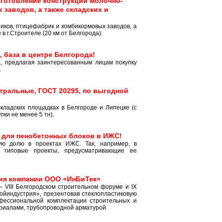
зготовление конструкций молочно-
заводов, а также складских и
иков, птицефабрик и комбикормовых заводов, а
 г.Строителе (20 км от Белгорода).
 база в центре Белгорода!
, предлагая заинтересованным лицам покупку
.
тральные, ГОСТ 20295, по выгодной
кладских площадках в Белгороде и Липецке (с
ки не менее 5 тн).
 для пенобетонных блоков в ИЖС!
ую долю в проектах ИЖС. Так, например, в
 типовые проекты, предусматривающие ее
гия компании ООО «ИнБиТек»
 VIII Белгородском строительном форуме и IX
ойиндустрия», презентовав стеклопластиковую
фессиональной комплектации строительных и
риалами, трубопроводной арматурой.