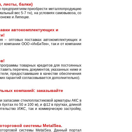
, листы, балки)
м предприятиям приобрести металлопродукцию
альный вес 5-7 тн), на условиях самовывоза, со
ронеже и Липецке.
тавки автокомплектующих и
ти!
я – оптовых поставках автокомплектующих и
 от компании ООО «ИнБиТек», так и от компании
ов!
 программы товарных кредитов для постоянных
тавить перечень документов, указанных ниже и
атели, предоставившие в качестве обеспечения
ких гарантий согласовывается дополнительно).
льных компаний: заказывайте
и запасами стеклопластиковой арматуры АКС в
 бухтах по 50 и 100 м), и ф12 в прутках, длиной
ительство ИЖС, так и коммерческую застройку,
оторговой системы MetalSea.
оторговой системы MetalSea. Данный портал