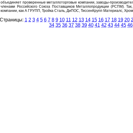
объединяет проверенные металлоторговые компании, заводы-производител
членами Российского Союза Поставщиков Металлопродукции (РСПМ). Так,
компании, как А ГРУПП, Тройка Сталь, ДиПОС, ТиссенКрупп Материалс, Хромб
Страницы:
1
2
3
4
5
6
7
8
9
10
11
12
13
14
15
16
17
18
19
20
34
35
36
37
38
39
40
41
42
43
44
45
46