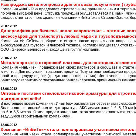
Распродажа металлопроката для оптовых покупателей (трубы
Компания «ИнБиТек» предлагает строительным, промышленным и торговы
по очень выгодной цене. Отгрузка продукции осуществляется пачками (миним
складов ответственного хранения компании «ИнБиТек» в Старом Осколе, Во
20.07.2012
Диверсификация бизнеса: новое направление – оптовые пос
аксессуаров для транспорта любых марок и грузоподъемнос
Компания «ИнБиТек» сообщает о старте нового профильного направлени
аксессуаров для грузовой и легковой техники. Поставки осуществляются как
ООО «Энергон Белогорье», входящей в группу компаний.
25.06.2012
Металлопрокат с отсрочкой платежа: для постоянных клиент
Компания «ИнБиТек» поддерживает своих партнеров и сообщает о старте
клиентов. Для получения товарного кредита Покупателю необходимо предос
пройти процедуру оценки (кредитного ранжирования). Исключение – покуп
банковскую гарантию согласованных банков (перечень принимаемых банковс
18.06.2012
Оптовые поставки стеклопластиковой арматуры для строите
выгодно для себя!
В настоящее время компания «ИнБиТек» располагает серьезными складским
Белгороде – в типовой ряд входят арматура АКС диаметрами 4, 6, 8, 10 мм (в
по 6 и 6,5 метра. Отдел продаж компании готов закомплектовать как стро
ведущуюся строительными компаниями.
18.06.2012
Компания «ИнБиТек» стала полноправным участником металл
Компания «ИнБиТек» стала полноправным участником поисковой металл