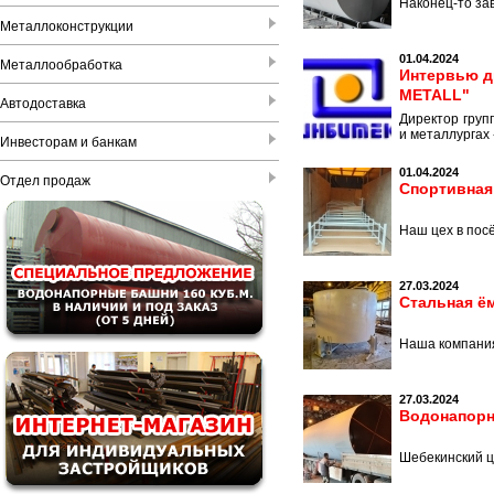
Наконец-то за
Металлоконструкции
01.04.2024
Металлообработка
Интервью д
METALL"
Автодоставка
Директор груп
и металлургах 
Инвесторам и банкам
01.04.2024
Отдел продаж
Спортивная
Наш цех в пос
27.03.2024
Стальная ё
Наша компания
27.03.2024
Водонапорн
Шебекинский ц