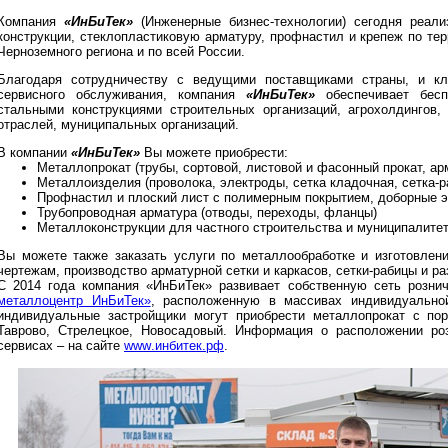
Компания
«ИнБиТек»
(Инженерные бизнес-технологии) сегодня реали
конструкции, стеклопластиковую арматуру, профнастил и крепеж по те
Черноземного региона и по всей России.
Благодаря сотрудничеству с ведущими поставщиками страны, и кли
сервисного обслуживания, компания
«ИнБиТек»
обеспечивает бесп
стальными конструкциями строительных организаций, агрохолдингов, 
отраслей, муниципальных организаций.
В компании
«ИнБиТек»
Вы можете приобрести:
Металлопрокат (трубы, сортовой, листовой и фасонный прокат, ар
Металлоизделия (проволока, электроды, сетка кладочная, сетка-р
Профнастил и плоский лист с полимерным покрытием, доборные 
Трубопроводная арматура (отводы, переходы, фланцы)
Металлоконструкции для частного строительства и муниципалите
Вы можете также заказать услуги по металлообработке и изготовле
чертежам, производство арматурной сетки и каркасов, сетки-рабицы и р
С 2014 года компания «ИнБиТек» развивает собственную сеть розн
металлоцентр ИнБиТек»
, расположенную в массивах индивидуальной
индивидуальные застройщики могут приобрести металлопрокат с пор
Таврово, Стрелецкое, Новосадовый. Информация о расположении ро
сервисах – на сайте
www
.инбитек.рф
.