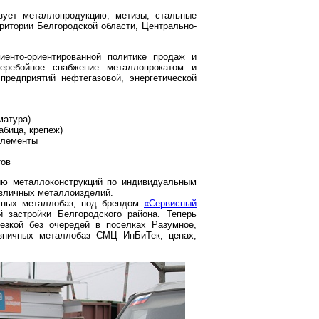
зует металлопродукцию, метизы, стальные
рритории Белгородской области, Центрально-
енто-ориентированной политике продаж и
еребойное снабжение металлопрокатом и
предприятий нефтегазовой, энергетической
матура)
абица, крепеж)
элементы
тов
нию металлоконструкций по индивидуальным
азличных металлоизделий.
ичных металлобаз, под брендом
«Сервисный
 застройки Белгородского района. Теперь
езкой без очередей в поселках Разумное,
зничных металлобаз СМЦ ИнБиТек, ценах,