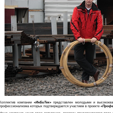
Коллектив компании
«ИнБиТек»
представлен молодыми и высококва
профессионализма которых подтверждается участием в проекте
«Профе