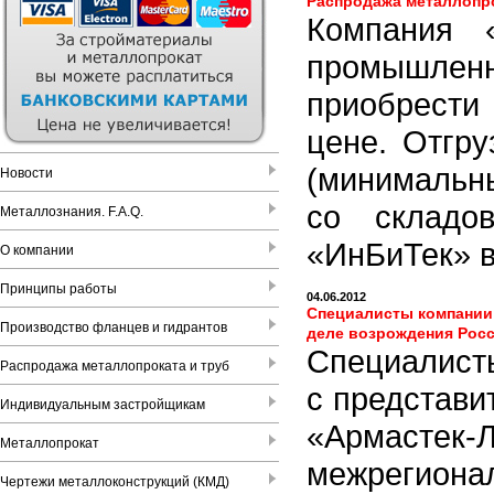
Распродажа металлопро
Компания «
промышле
приобрести
цене. Отгру
(минимальны
Новости
со складов
Металлознания. F.A.Q.
«ИнБиТек» в
О компании
Принципы работы
04.06.2012
Специалисты компании 
Производство фланцев и гидрантов
деле возрождения Росс
Специалист
Распродажа металлопроката и труб
с представи
Индивидуальным застройщикам
«Армастек
Металлопрокат
межрегион
Чертежи металлоконструкций (КМД)