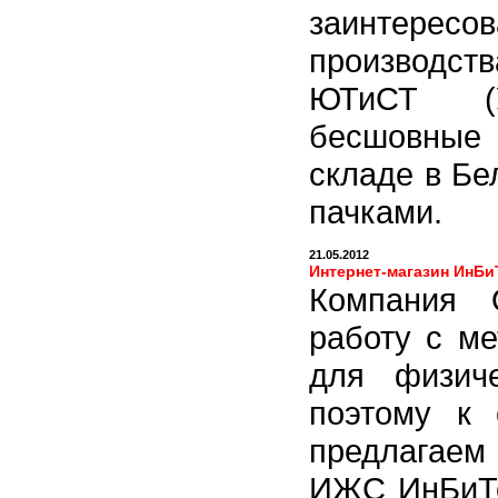
заинтерес
производс
ЮТиСТ (Ук
бесшовные 
складе в Бе
пачками.
21.05.2012
Интернет-магазин ИнБи
Компания 
работу с ме
для физич
поэтому к 
предлагаем
ИЖС ИнБиТек