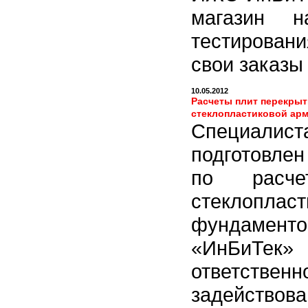
магазин н
тестировани
свои заказы
10.05.2012
Расчеты плит перекрыт
стеклопластиковой арм
Специалис
подготовле
по расче
стеклопла
фундаменто
«ИнБиТек
ответствен
задейство