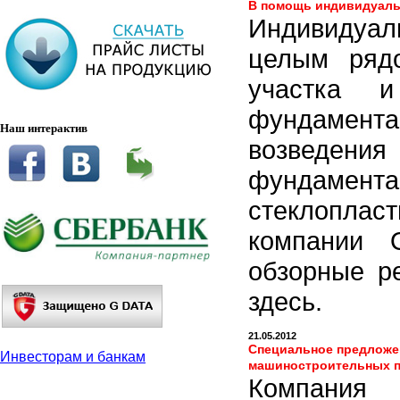
В помощь индивидуальн
Индивидуаль
целым рядо
участка 
фундамент
Наш интерактив
возведени
фундамент
стеклопла
компании 
обзорные р
здесь.
21.05.2012
Специальное предложе
Инвесторам и банкам
машиностроительных пр
Компания