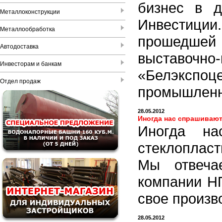
бизнес в д
Металлоконструкции
Инвестиции.
Металлообработка
прошедшей
Автодоставка
выставо
Инвесторам и банкам
«Белэксп
Отдел продаж
промышленн
28.05.2012
Иногда нас спрашивают
Иногда на
стеклопласт
Мы отвеча
компании Н
свое произв
28.05.2012