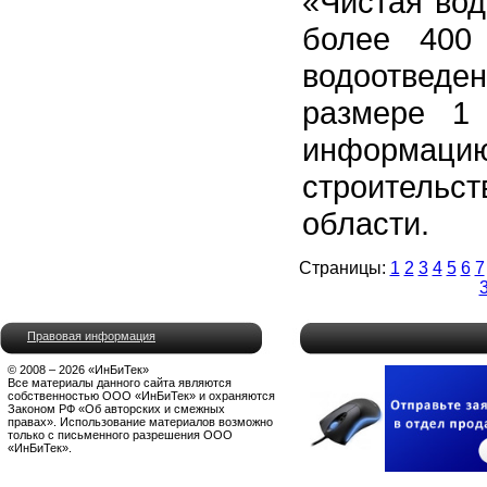
«Чистая вод
более 400
водоотведе
размере 1
информац
строительс
области.
Страницы:
1
2
3
4
5
6
7
Правовая информация
© 2008 – 2026 «ИнБиТек»
Все материалы данного сайта являются
собственностью ООО «ИнБиТек» и охраняются
Законом РФ «Об авторских и смежных
правах». Использование материалов возможно
только с письменного разрешения ООО
«ИнБиТек».