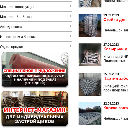
Нашей компани
Металлоконструкции
29.09.2023
Металлообработка
Стойки для
Автодоставка
Небольшой зак
Инвесторам и банкам
27.09.2023
Отдел продаж
Козырьки д
Компания ИНБИ
Подмосковье.
25.09.2023
Партия заб
Липецкий фил
производство 
22.09.2023
Каркас гос
Небольшой зак