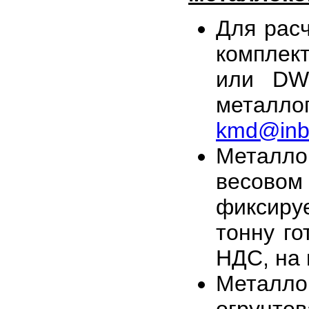
Для рас
комплек
или
DW
металло
kmd
@
inb
Металл
весовом 
фиксиру
тонну го
НДС, на 
Металл