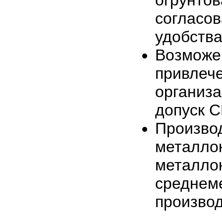
огрунто
согласов
удобства
Возможе
привлеч
организ
допуск 
Прои
метал
метал
средне
производ