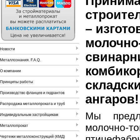
Принима
строите
– изгото
молочно
Новости
свинарн
Металлознания. F.A.Q.
комбико
О компании
складск
Принципы работы
Производство фланцев и гидрантов
ангаров!
Распродажа металлопроката и труб
Мы предла
Индивидуальным застройщикам
молочно-
Металлопрокат
птицефабр
Чертежи металлоконструкций (КМД)