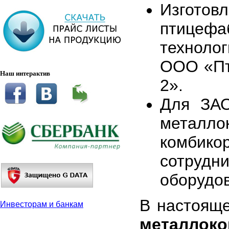
Изгот
птицеф
техноло
ООО «Пт
Наш интерактив
2».
Для ЗАО
металло
комби
сотрудн
оборудо
В настоящ
Инвесторам и банкам
металлоко