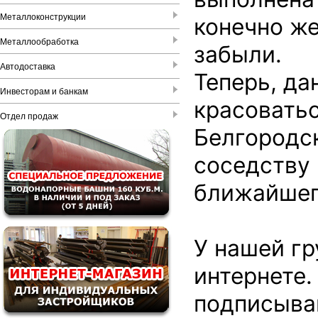
Металлоконструкции
конечно же
Металлообработка
забыли.
Автодоставка
Теперь, да
Инвесторам и банкам
красоватьс
Отдел продаж
Белгородск
соседству 
ближайшег
У нашей гр
интернете.
подписывай