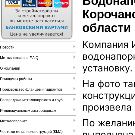
Водонап
Корочан
области
Компания 
Новости
водонапор
Металлознания. F.A.Q.
установку.
О компании
Принципы работы
На фото т
Производство фланцев и гидрантов
конструкц
Распродажа металлопроката и труб
произвела
Индивидуальным застройщикам
По желани
Металлопрокат
выполнена 
Чертежи металлоконструкций (КМД)