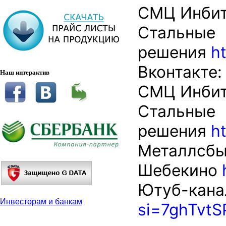
СМЦ Инби
Стальные
решения
h
Вконтакте:
Наш интерактив
СМЦ Инби
Стальные
решения
h
Металлсб
Шебекино
Ютуб-кана
Инвесторам и банкам
si=7ghTvtS