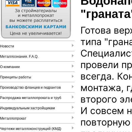
Водонап
"граната
Готова вер
типа "грана
Новости
Специалис
Металлознания. F.A.Q.
провели пр
О компании
всегда. Ко
Принципы работы
монтажа, г
Производство фланцев и гидрантов
второго эл
Распродажа металлопроката и труб
И совсем 
Индивидуальным застройщикам
Металлопрокат
повторную
Чертежи металлоконструкций (КМД)