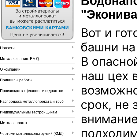
Водонапо
"Эконива
Вот и го
башни на
Новости
В опасно
Металлознания. F.A.Q.
О компании
наш цех 
Принципы работы
возможно
Производство фланцев и гидрантов
срок, не 
Распродажа металлопроката и труб
Индивидуальным застройщикам
внимание
Металлопрокат
подходим
Чертежи металлоконструкций (КМД)