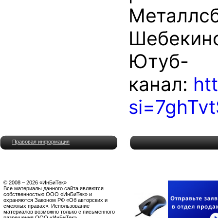
Металлс
Шебекин
Ютуб-
канал:
ht
si=7ghTv
Правовая информация
© 2008 – 2026 «ИнБиТек»
Все материалы данного сайта являются
собственностью ООО «ИнБиТек» и
охраняются Законом РФ «Об авторских и
смежных правах». Использование
материалов возможно только с письменного
разрешения ООО «ИнБиТек».