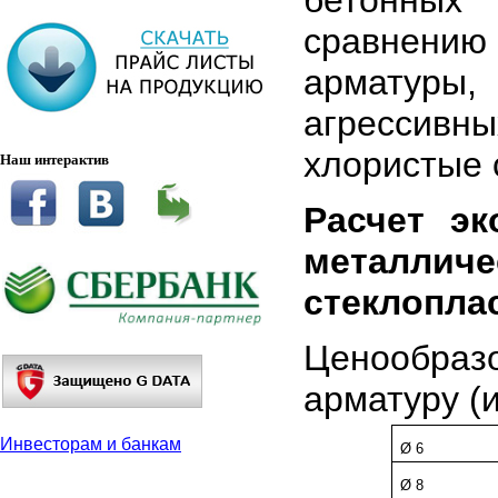
бетонных
сравнени
арматуры,
агрессивн
хлористые 
Наш интерактив
Расчет э
металл
стеклопла
Ценообра
арматуру (
Инвесторам и банкам
Ø 6
Ø 8