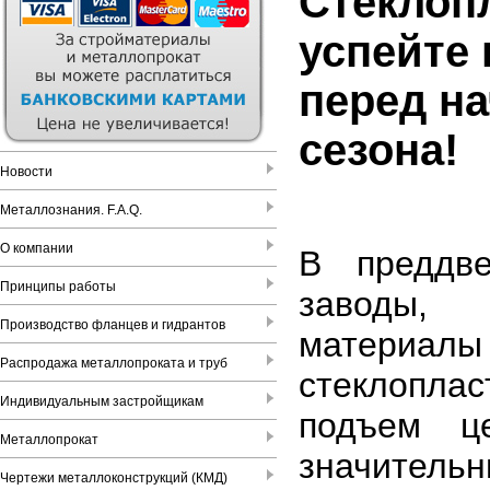
Стеклоп
успейте 
перед н
сезона!
Новости
Металлознания. F.A.Q.
О компании
В преддве
Принципы работы
заводы,
Производство фланцев и гидрантов
матери
Распродажа металлопроката и труб
стеклопл
Индивидуальным застройщикам
подъем ц
Металлопрокат
значител
Чертежи металлоконструкций (КМД)