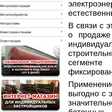
электроэне
Металлоконструкции
естественн
Металлообработка
В связи с 
Автодоставка
о продаже
Инвесторам и банкам
Отдел продаж
индивиду
строител
сегменте 
фиксирован
Применен
выгодно с 
значител