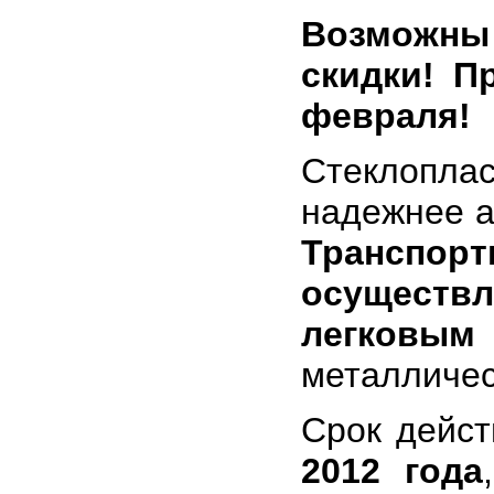
Возможн
скидки! П
февраля!
Стеклоплас
надежнее а
Трансп
осуществ
легковым
металличес
Срок дейс
2012 года