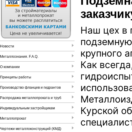
Подземн
заказчик
Наш цех в
подземную
Новости
крупного а
Металлознания. F.A.Q.
Как всегда
О компании
гидроиспы
Принципы работы
использов
Производство фланцев и гидрантов
Металлоиз
Распродажа металлопроката и труб
Курской об
Индивидуальным застройщикам
Металлопрокат
специалист
Чертежи металлоконструкций (КМД)