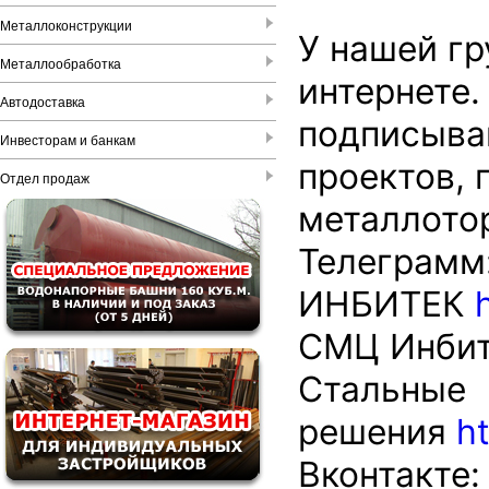
Металлоконструкции
У нашей гр
Металлообработка
интернете.
Автодоставка
подписывай
Инвесторам и банкам
проектов, 
Отдел продаж
металлото
Телеграмм
ИНБИТЕК
СМЦ Инби
Стальные
решения
h
Вконтакте: