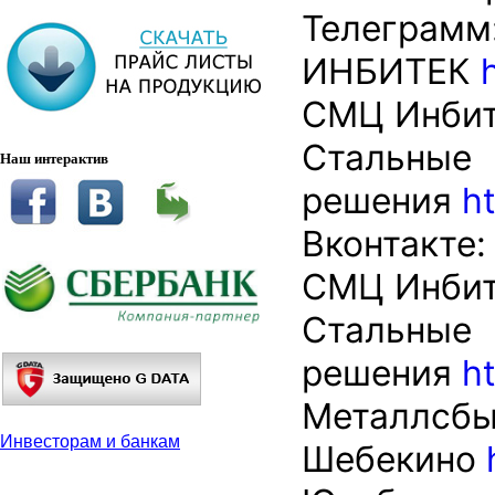
Телеграмм
ИНБИТЕК
СМЦ Инби
Стальные
Наш интерактив
решения
h
Вконтакте:
СМЦ Инби
Стальные
решения
h
Металлсб
Инвесторам и банкам
Шебекино