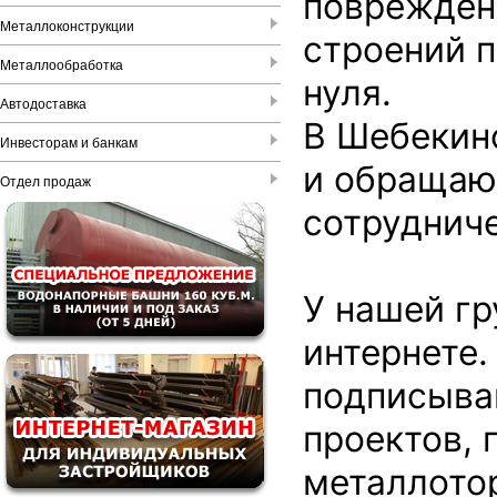
повреждён
Металлоконструкции
строений п
Металлообработка
нуля.
Автодоставка
В Шебекино
Инвесторам и банкам
и обращают
Отдел продаж
сотрудниче
У нашей гр
интернете.
подписывай
проектов, 
металлото