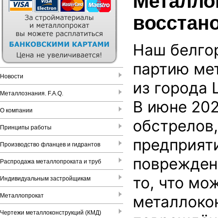
Металло
восстан
Наш белго
партию ме
Новости
из города 
Металлознания. F.A.Q.
В июне 202
О компании
обстрелов,
Принципы работы
предприят
Производство фланцев и гидрантов
поврежден
Распродажа металлопроката и труб
то, что мо
Индивидуальным застройщикам
Металлопрокат
металлоко
Чертежи металлоконструкций (КМД)