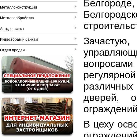
Белгороде
Металлоконструкции
Белгородск
Металлообработка
строительс
Автодоставка
Зачастую
Инвесторам и банкам
управляющ
Отдел продаж
вопросами
регулярно
различных
дверей, 
ограждений
В цеху осв
ограждени