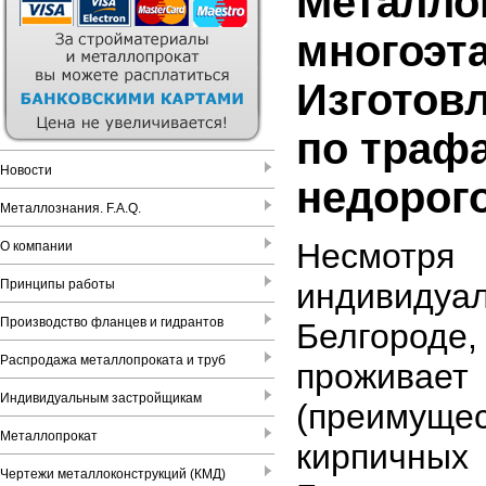
Металло
многоэт
Изготов
по траф
Новости
недорого
Металлознания. F.A.Q.
Несмот
О компании
Принципы работы
индивидуа
Производство фланцев и гидрантов
Белгороде
Распродажа металлопроката и труб
проживает
Индивидуальным застройщикам
(преимущ
Металлопрокат
кирпичны
Чертежи металлоконструкций (КМД)