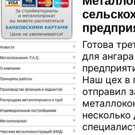
Металло
сельско
предприя
Готова тре
Новости
для ангара
Металлознания. F.A.Q.
предприят
О компании
Наш цех в 
Принципы работы
отправил з
Производство фланцев и гидрантов
металлокон
Распродажа металлопроката и труб
Индивидуальным застройщикам
несколько 
Металлопрокат
специалис
Чертежи металлоконструкций (КМД)