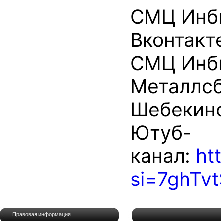
СМЦ Инб
Вконтакт
СМЦ Инб
Металлс
Шебекин
Ютуб-
канал:
ht
si=7ghTv
Правовая информация