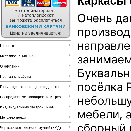
Каркасы 
Очень да
производ
направле
Новости
занимаем
Металлознания. F.A.Q.
О компании
Буквальн
Принципы работы
посёлка 
Производство фланцев и гидрантов
небольшу
Распродажа металлопроката и труб
Индивидуальным застройщикам
мебели, 
Металлопрокат
сборный 
Чертежи металлоконструкций (КМД)