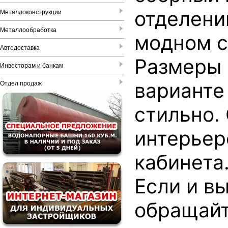
отделени
Металлоконструкции
Металлообработка
модном с
Автодоставка
Размеры 
Инвесторам и банкам
варианте
Отдел продаж
стильно.
интерьер
кабинета
Если и вы
обращайт