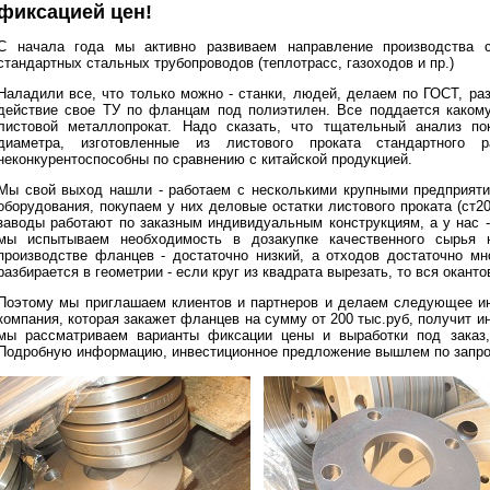
фиксацией цен!
С начала года мы активно развиваем направление производства 
стандартных стальных трубопроводов (теплотрасс, газоходов и пр.)
Наладили все, что только можно - станки, людей, делаем по ГОСТ, р
действие свое ТУ по фланцам под полиэтилен. Все поддается какому
листовой металлопрокат. Надо сказать, что тщательный анализ по
диаметра, изготовленные из листового проката стандартного 
неконкурентоспособны по сравнению с китайской продукцией.
Мы свой выход нашли - работаем с несколькими крупными предприяти
оборудования, покупаем у них деловые остатки листового проката (ст2
заводы работают по заказным индивидуальным конструкциям, а у нас -
мы испытываем необходимость в дозакупке качественного сырья 
производстве фланцев - достаточно низкий, а отходов достаточно мн
разбирается в геометрии - если круг из квадрата вырезать, то вся оканто
Поэтому мы приглашаем клиентов и партнеров и делаем следующее и
компания, которая закажет фланцев на сумму от 200 тыс.руб, получит и
мы рассматриваем варианты фиксации цены и выработки под заказ,
Подробную информацию, инвестиционное предложение вышлем по запро