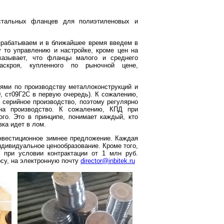
стальных фланцев для полиэтиленовых и
азрабатываем и в ближайшее время введем в
 то управлению и настройке, кроме цен на
казывает, что фланцы малого и среднего
раскроя, купленного по рыночной цене,
ями по производству металлоконструкций и
0, ст09Г2С в первую очередь). К сожалению,
 серийное производство, поэтому регулярно
на производство. К сожалению, КПД при
ого. Это в принципе, понимает каждый, кто
вка идет в лом.
нвестиционное зимнее предложение. Каждая
ндивидуальное ценообразование. Кроме того,
 при условии контрактации от 1 млн руб.
су, на электронную почту
director@inbitek.ru